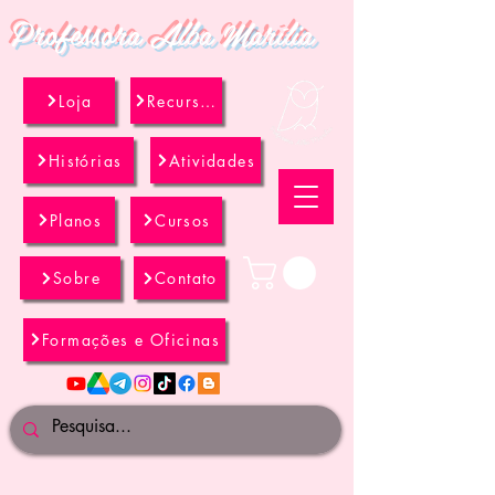
Professora Alba Marília
Loja
Recursos
Histórias
Atividades
Planos
Cursos
Sobre
Contato
Formações e Oficinas