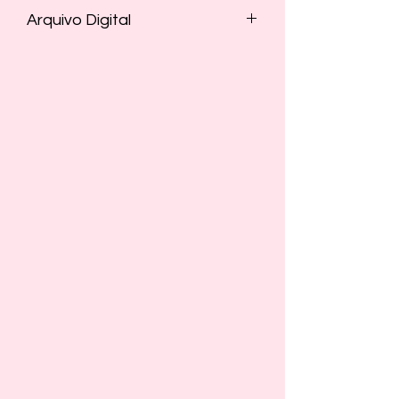
Arquivo Digital
- Os três arquivos estão em Word e
Zipados. (.zip)