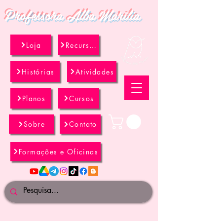
Professora Alba Marília
Loja
Recursos
Histórias
Atividades
Planos
Cursos
Sobre
Contato
Formações e Oficinas