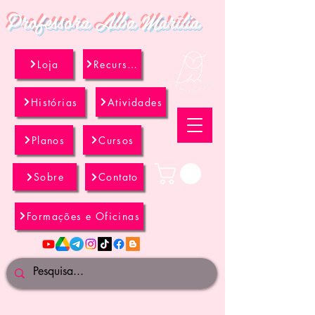
Professora Alba Marília
Loja
Recursos
Histórias
Atividades
Planos
Cursos
Sobre
Contato
Formações e Oficinas