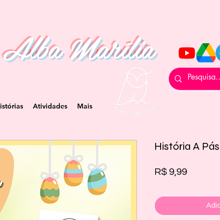
 Alba Marília
istórias
Atividades
Mais
História A Pá
Preço
R$ 9,99
Adic