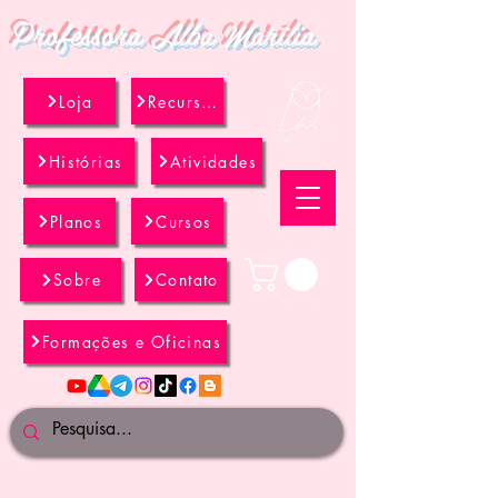
Professora Alba Marília
Loja
Recursos
Histórias
Atividades
Planos
Cursos
Sobre
Contato
Formações e Oficinas