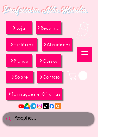
Professora Alba Marília
Loja
Recursos
Histórias
Atividades
Planos
Cursos
Sobre
Contato
Formações e Oficinas