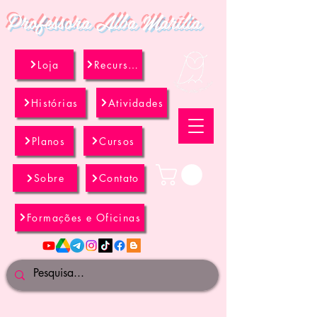
Professora Alba Marília
Loja
Recursos
Histórias
Atividades
Planos
Cursos
Sobre
Contato
Formações e Oficinas