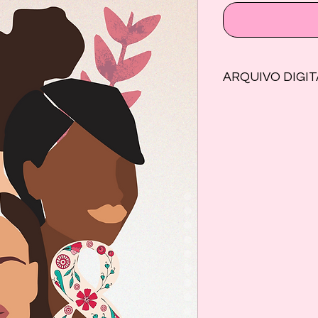
ARQUIVO DIGIT
Arquivo em pdf, com
impressão, para usa
lata.
MATERIAL PROTEGI
AUTORAIS
Copyright © 2021 de
Todos os direitos re
É proibido a cópia, 
publicação deste ar
mensagens, ou de q
reproduzido sem aut
do autor ou editor.