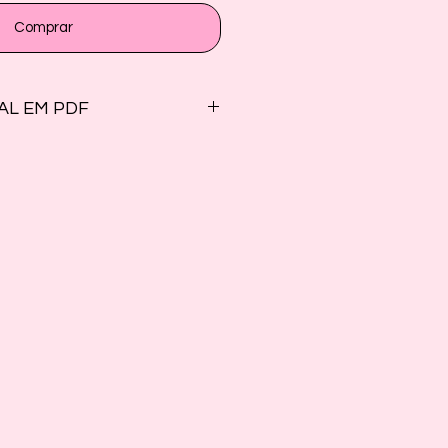
Comprar
AL EM PDF
 a história em texto + cards para
r como Palitoches ou história na
DO PELA LEI DE DIREITOS
 Alba Marília de Lima Cruz.
servados.
envio, compartilhamento e
quivo em sites, grupos de
ualquer parte dele, não pode ser
orização expressa, por escrito,